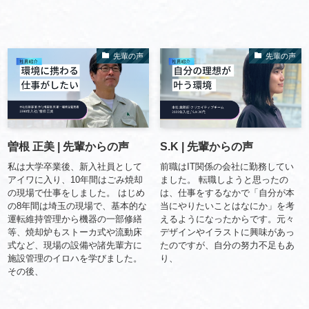
先輩の声
先輩の声
曽根 正美 | 先輩からの声
S.K | 先輩からの声
私は大学卒業後、新入社員として
前職はIT関係の会社に勤務してい
アイワに入り、10年間はごみ焼却
ました。 転職しようと思ったの
の現場で仕事をしました。 はじめ
は、仕事をするなかで「自分が本
の8年間は埼玉の現場で、基本的な
当にやりたいことはなにか」を考
運転維持管理から機器の一部修繕
えるようになったからです。元々
等、焼却炉もストーカ式や流動床
デザインやイラストに興味があっ
式など、現場の設備や諸先輩方に
たのですが、自分の努力不足もあ
施設管理のイロハを学びました。
り、
その後、